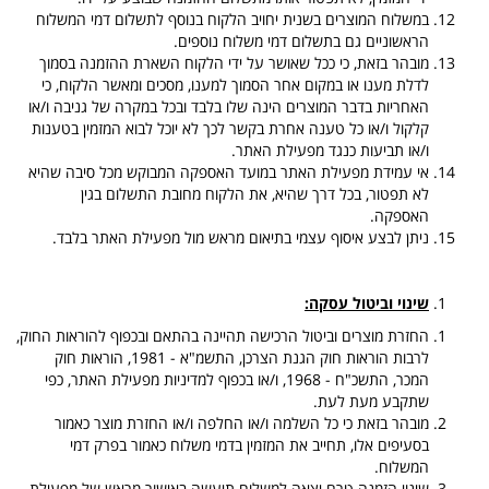
במשלוח המוצרים בשנית יחויב הלקוח בנוסף לתשלום דמי המשלוח
הראשוניים גם בתשלום דמי משלוח נוספים.
מובהר בזאת, כי ככל שאושר על ידי הלקוח השארת ההזמנה בסמוך
לדלת מענו או במקום אחר הסמוך למענו, מסכים ומאשר הלקוח, כי
האחריות בדבר המוצרים הינה שלו בלבד ובכל במקרה של גניבה ו/או
קלקול ו/או כל טענה אחרת בקשר לכך לא יוכל לבוא המזמין בטענות
ו/או תביעות כנגד מפעילת האתר.
אי עמידת מפעילת האתר במועד האספקה המבוקש מכל סיבה שהיא
לא תפטור, בכל דרך שהיא, את הלקוח מחובת התשלום בגין
האספקה.
ניתן לבצע איסוף עצמי בתיאום מראש מול מפעילת האתר בלבד.
שינוי וביטול עסקה:
החזרת מוצרים וביטול הרכישה תהיינה בהתאם ובכפוף להוראות החוק,
לרבות הוראות חוק הגנת הצרכן, התשמ"א - 1981, הוראות חוק
המכר, התשכ"ח - 1968, ו/או בכפוף למדיניות מפעילת האתר, כפי
שתקבע מעת לעת.
מובהר בזאת כי כל השלמה ו/או החלפה ו/או החזרת מוצר כאמור
בסעיפים אלו, תחייב את המזמין בדמי משלוח כאמור בפרק דמי
המשלוח.
שינוי הזמנה טרם יצאה למשלוח תיעשה באישור מראש של מפעילת