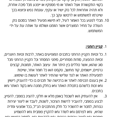
בקווי התקשורת אצל האתר או מי מספקיו או ייפגע מכל סיבה אחרת,
ולא תהיה אחראית לכל נזק ישיר או עקיף, עוגמת נפש וכיוצא בכך
שייגרמו למשתמש או לרכושו עקב כך.
מבלי לפגוע בכל האמור לעיל, לא תישא מפעיל האתר בסכום נזק
העולה על מחיר המוצרים אשר הוזמנו ושולמו עד אותה עת על-ידי
המשתמש.
קניין רוחני:
כל זכויות הקניין הרוחני בתכנים המופיעים באתר, לרבות זכויות היוצרים,
זכויות ההפצה, סודות מסחריים, סימני המסחר וכל הקניין הרוחני מכל
סוג שהוא, אשר כוללים בין היתר את עיצוב האתר, תמונות, קבצים
גרפיים, יישומים, קוד מחשב, טקסט ו/או כל חומר אחר, שייכות
למפעילת האתר או לצד שלישי שהתיר לאתר לעשות בו שימוש.
אין בעצם הכניסה לאתר או ברכישה של תכנים בו כדי להעניק רישיון
ו\או זכות כלשהם בתכולת האתר ו\או בחלק ממנה ו\או בקוד האתר ו\או
בתכנים.
אין להעתיק ו/או לשכפל באופן מלא או חלקי, להציג בפומבי, להפיץ,
לבצע בפומבי, להעביר לרשות הציבור, לשנות, לעבד או ליצור יצירות
נגזרות, למכור או להשכיר כל חלק מהתכנים הנ"ל, בכל אמצעי ומדיה
שהיא, ו\או לפרסם ו\או לשדר ו\או להקרין פומבית ו\או להשמיע
פומבית ו\או ליצור עבודות נגזרות, ו\או להקצות ו\או למסור כרישיון ו\או