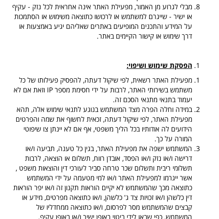
מבלי לגרוע מן האמור, מפעילת האתר אינה אחראית לכל נזק - עקיף
או ישיר - שייגרם למשתמש או לרכושו כתוצאה משימוש או הסתמכות
על המידע והתכנים המופיעים באתרים שאליהם יגיע באמצעות או
דרך שימוש או קישור הקיימים באתר.
הפסקת שימוש ושיפוי:
מפעילת האתר רשאית, לפי שיקול דעתה, להפסיק פעילותו של כל
משתמש בשירותי האתר, לרבות על ידי חסימת מספר
IP
וזאת אם לא
יעמוד בתנאי מתנאי הסכם זה.
במידה וחלה הפרה מצד המשתמש בנוגע לתנאי שימוש אלה, תהא
מפעילת האתר, לפי שיקול דעתה, זכאית לחשוף את שמה והפרטים
הידועים לה אודותיו בכל הליך משפטי, אף אם לא יינתן צו שיפוטי
המורה על כך.
המשתמש ישפה את מפעילת האתר, בגין כל טענה, תביעה ו/או
דרישה ו/או נזק ו/או הפסד, אובדן רווח, תשלום או הוצאה, לרבות
תשלומי ריבית ותשלום שכר טרחה סביר לעורכי דין והוצאות משפט ,
אשר ייגרמו למפעילת האתר ו/או למי מטעמה על ידי המשתמש
כתוצאה מכך שהמשתמש לא יקיים הוראות תקנון זה ו/או יפר הוראות
דין כלשהן ו/או זכויות צד ג' כלשהן, ו/או כתוצאה מפרטים, מידע או
קבצים שהמשתמש מסר לפרסום, ו/או כתוצאה ממחדליו של
המשתמש, כפי שבאו לידי ביטוי באופן ישיר ו/או באופן עקיף.