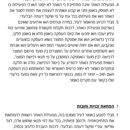
מפעילת האתר אינה מתחייבת כי האתר לא ייסגר ו/או כי הפעילות בו
לא תופסק באופן זמני או קבוע ושומרת לעצמה את הזכות לסגור את
האתר ו/או את פעילותו בכל עת על פי שיקול דעתה הבלעדי.
מבלי לגרוע מהאמור לעיל, במידה וגורמים ו/או אירועים שאינם
בשליטת מפעילת האתר, לרבות תקלות תקשורת ומחשוב ואירועי כוח
עליון יעכבו ו/או ימנעו את קיום העסקה באופן מלא או באופן חלקי,
ובדרך כלשהיא, ו/או את אספקת המוצר נשוא העסקה במועדים
שנקבעו, ו/או אם יחולו שינויים בשעורי המס ו/או היטלים ו/או אגרות
ו/או תשלומים אחרים החלים על המוצרים בין מועד פרסום המוצר
לרכישה לבין מועד האספקה המתוכנן על פי תנאי רכישת המוצר,
רשאית מפעילת האתר להודיע על ביטול הרכישה, כולה או חלקה
ובמקרים כאמור לא יחויב כרטיס האשראי של המשתמש בגין העסקה
ו/אם חויב – יוחזר לו כספו, בכפוף להוראות כל דין, וזאת כסעד בלעדי
שלו בקשר עם מקרים כאמור.
המחאת זכויות וחובות
מבלי לפגוע באמור לעיל מוסכם בזה, מפעילת האתר רשאית להמחאות
את התחייבויותיה ולהסב זכויותיה, בכל עת לפי תנאי שימוש אלה, לצד
שלישי, עפ"י שיקול דעתה הבלעדי, לרבות העברת כל/רוב נכסיה,