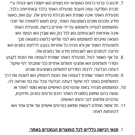
יודגש כי פרטי כרטיס האשראי יהיו מצויים ו/או יישמרו ו/או ינוהלו ע"י
חברת הסליקה עמה תעבוד מפעילת האתר בלבד ובאחריותה בלבד,
מפעילת האתר אינה שומרת ו/או מנהלת פרטים אלו. עם זאת, כאשר
מידע ותכנים מוזנים באמצעות האתר, קיים חשש לחשיפה של תכני
המשתמש לצפייה ולשימוש על-ידי אחרים ברשת, מפעילת האתר
אינה אחראית לאבטחתם ו\או לכל נזק ו\או אובדן ו\או הפסד ו\או
הוצאה שייגרמו למשתמש ו\או לצד שלישי כלשהו כתוצאה מכך
ולמפעילת האתר אין ולא תהיה כל אחריות בנוגע לדליפת נתונים ו/או
פריצה לנתונים ו/או לאבטחת מידע של נתונים אלו.
על אף האמור לעיל, מפעילת האתר שומרת לעצמה את הזכות לקבוע
הסדרי תשלומים ו/או אמצעי תשלום אחרים ככל שתבחר לפי שיקול
דעתה הבלעדי, לרבות הסדרים לתשלום באמצעים שונים.
מפעילת האתר שומרת לעצמה את הזכות להפסיק ו/או לשנות את דרך
התשלומים באתר לפי שיקול דעתה הבלעדי ובכל עת כפי שיראה לה.
המשתמש מצהיר בזאת שהפרטים האישיים שהוא מוסר לאתר או
עושה בהם שימוש במסגרת האתר הינם פרטים נכונים, מדויקים,
עדכניים ומלאים לגבי זהותו האישית.
חל איסור מוחלט לעשות שימוש בפרטים אישיים של אדם אחר ו/או
להתחזות לאחר.
תנאי רכישה כלליים לכל המוצרים הנמכרים באתר: