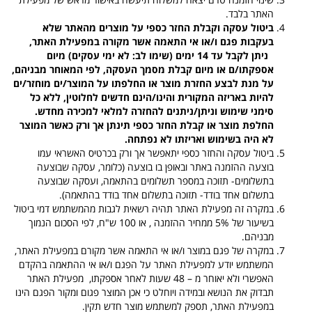
האתר בלבד.
ביטול עסקה וקבלת החזר כספי על מוצרים מהאתר שלא
בעקבות פגם ו/או אי התאמה אשר מקורה במפעילת האתר,
ניתן לקבל עד 14 ימים (שימו לב: לא ימי עסקים) מיום
אספקתו/ם או מיום קבלת מסמך העסקה, לפי המאוחר מבניהם,
על מנת לבצע החזרת מוצר או החלפתו על המוצר/ים מוחזר/ים
להיות באריזה המקורית והינו/הינם חדשים לחלוטין, ללא כל
סימני שימוש וניתן/ניתנים להחזרה למלאי למכירה מחדש.
החלפת מוצר או קבלת החזר כספי תינתן אך ורק כאשר המוצר
לא היה בשימוש ואריזתו לא נפתחה.
ביטול עסקה והחזר כספי יתאפשר אך ורק בכרטיס האשראי עמו
בוצעה ההזמנה באתר ובאופן בו בוצעה (כלומר, עסקה שבוצעה
בתשלומים- תזוכה במספר תשלומים בהתאמה, ועסקה שבוצעה
בתשלום אחד בודד- תזוכה בתשלום אחד בודד בהתאמה).
במקרה זה מפעילת האתר תהיה רשאית לגבות מהמשתמש דמי ביטול
בשיעור של 5% ממחיר ההזמנה , או 100 ש"ח, לפי הסכום הנמוך
מבניהם.
במקרה של פגם במוצר ו/או אי התאמה אשר מקורם במפעילת האתר,
המשתמש יודע למפעילת האתר על הפגם ו/או אי ההתאמה בהקדם
האפשרי ולא יאוחר מ – 48 שעות לאחר אספקתו, מפעילת האתר
תבדוק את הנושא ובמידה ויוחלט כי אכן המוצר פגום ומקור הפגם הינו
במפעילת האתר, תספק למשתמש מוצר חדש תקין.