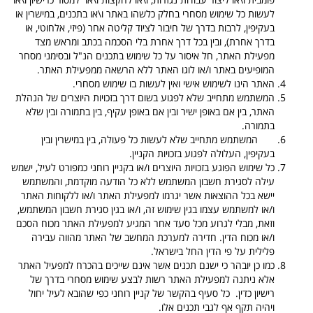
לעשות כל שימוש מסחרי בחלק כלשהו באתר ו\או בתכנים, במישרין או
בעקיפין, לרבות בדרך של חיבור לציוד קליטה אחר (פיזי, אלחוטי, או
בדרך אחרת), ובין בכל דרך אחרת בלי הסכמה בכתב ומראש מצד
מפעילת האתר, חל איסור על כל שימוש בתכנים הנ"ל ובסימני מסחר
המופיעים באתר ו/או לוגו האתר ללא הרשאה ממפעילת האתר.
האתר הינו לשימוש אישי ואין לעשות בו שימוש מסחרי.
המשתמש מתחייב שלא לפגוע בשום דרך בזכויות היוצרים של הנהלת
האתר, בין אם באופן ישיר ובין אם באופן עקיף, בין בתמורה ובין שלא
בתמורה.
המשתמש מתחייב שלא לעשות כל פעולה, בין במישרין ובין
בעקיפין, העלולה לפגוע בזכויות הקניין.
כל שימוש הפוגע בזכויות היוצרים ו/או בקניין רוחני כמפורט לעיל, ישמש
עילה לסגירת חשבון המשתמש ללא כל הודעה מוקדמת, והמשתמש
יישא בכל ההוצאות אשר יגרמו למפעילת האתר ו/או ללקוחות האתר
ו/או למשתמש עצמו בגין שימוש זה, ו/או בגין סגירת חשבון המשתמש,
וזאת, מבלי לגרוע מכל סעד אחר המגיע למפעילת האתר מכוח הסכם
ו/או מכוח הדין. חדירה למערכת המחשב של האתר מהווה עבירה
פלילית על פי הדין החל בישראל.
כמו כן יובהר כי ישנם תכנים אשר אינם שייכים בהכרח למפעיל האתר
אלא ניתנה למפעילת האתר רשות לבצע שימוש מסחרי בדרך של
רישיון כדין. כל סעיף בהקשר של קניין רוחני כפי שהובא לעיל יחול
ויהיה תקף אף לגבי תכנים אלו.