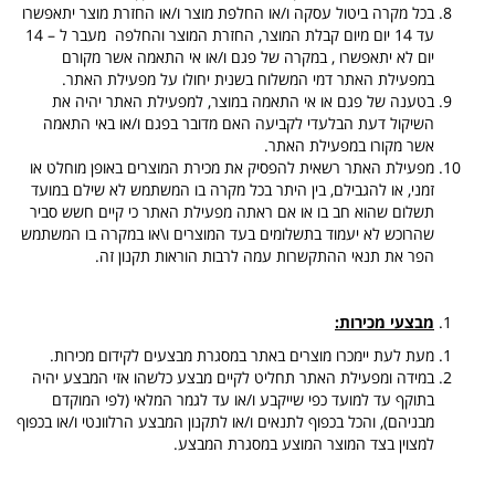
בכל מקרה ביטול עסקה ו/או החלפת מוצר ו/או החזרת מוצר יתאפשרו
עד 14 יום מיום קבלת המוצר, החזרת המוצר והחלפה מעבר ל – 14
יום לא יתאפשרו , במקרה של פגם ו/או אי התאמה אשר מקורם
במפעילת האתר דמי המשלוח בשנית יחולו על מפעילת האתר.
בטענה של פגם או אי התאמה במוצר, למפעילת האתר יהיה את
השיקול דעת הבלעדי לקביעה האם מדובר בפגם ו/או באי התאמה
אשר מקורו במפעילת האתר.
מפעילת האתר רשאית להפסיק את מכירת המוצרים באופן מוחלט או
זמני, או להגבילם, בין היתר בכל מקרה בו המשתמש לא שילם במועד
תשלום שהוא חב בו או אם ראתה מפעילת האתר כי קיים חשש סביר
שהרוכש לא יעמוד בתשלומים בעד המוצרים ו\או במקרה בו המשתמש
הפר את תנאי ההתקשרות עמה לרבות הוראות תקנון זה.
מבצעי מכירות:
מעת לעת יימכרו מוצרים באתר במסגרת מבצעים לקידום מכירות.
במידה ומפעילת האתר תחליט לקיים מבצע כלשהו אזי המבצע יהיה
בתוקף עד למועד כפי שייקבע ו/או עד לגמר המלאי (לפי המוקדם
מבניהם), והכל בכפוף לתנאים ו/או לתקנון המבצע הרלוונטי ו/או בכפוף
למצוין בצד המוצר המוצע במסגרת המבצע.