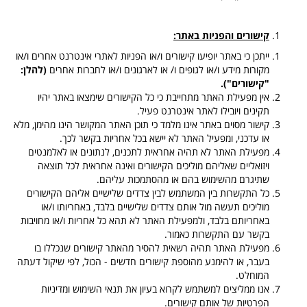
קישורים והפניות באתר:
ייתכן כי באתר יופיעו קישורים ו/או הפניות לאתרי אינטרנט אחרים ו/או
מקורות מידע ו/או לגופים ו/ או לארגונים ו/או לחברות אחרים
(להלן:
"קישורים").
אין מפעילת האתר מתחייבת כי כל הקישורים שימצאו באתר יהיו
תקינים ויובילו לאתר אינטרנט פעיל.
קישור מסוים באתר אינו מלמד כי תוכן האתר המקושר הינו מהימן, מלא
או עדכני, ומפעיל האתר לא יישא בכל אחריות בקשר לכך.
מפעילת האתר לא תהיה אחראית לתכנים, לנתונים או לאלמנטים
ויזואליים שאליהם מוליכים הקישורים ואינה אחראית לכל תוצאה
שתיגרם מהשימוש בהם או מהסתמכות עליהם.
כל התקשרות בין המשתמש לבין צדדים שלישיים אליהם הקישורים
מוליכים תעשה מול אותם צדדים שלישיים בלבד, באחריותו ו/או
באחריותם בלבד, ולמפעילת האתר לא תהא כל אחריות ו/או מחויבות
בקשר עם התקשרות כאמור.
מפעילת האתר תהיה רשאית להסיר מהאתר קישורים שנכללו בו
בעבר, או להימנע מהוספת קישורים חדשים - הכול, לפי שיקול דעתה
המוחלט.
אנו ממליצים למשתמש לקרוא בעיון את תנאי השימוש ומדיניות
הפרטיות של אותם קישורים.