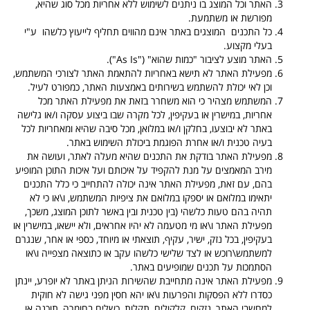
האתר וכל המוצג בו ניתנים לשימוש ללא אחריות מכל סוג שהיא,
מפורשת או משתמעת.
כל התכנים המוצגים באתר אינם מהווים תחליף לייעוץ כלשהו ע"י
בעלי מקצוע.
האתר מוצע לציבור "כמות שהוא" ("
As Is
").
מפעילת האתר לא תישא באחריות להתאמת האתר לצורכי המשתמש,
וכן לאי יכולת להשתמש בשירותים באמצעות האתר, כמפורט לעיל.
המשתמש מצהיר כי הוא משחרר בזאת את מפעילת האתר מכל
אחריות, במישרין או בעקיפין, לכל מקרה שבו ביצוע עסקה ו/או גלישה
באתר לא יבוצעו, בחלקן ו/או במלואן, מכל סיבה שהיא ומאחריות לכל
בעיה טכנית ו/או אחרת הפוגמת ביכולת השימוש באתר.
מפעילת האתר בודקת את התכנים שהיא מעלה לאתר, ועושה את
מירב המאמצים על מנת להקפיד על איכותם ועל איכות התוכן המופיע
בהם, עם זאת, מפעילת האתר אינה יכולה להתחייב כי כלל התכנים
יתאימו במלואם או יספקו במלואם את ציפיות המשתמש, ו\או כי לא
תהיה בהם טעות כלשהי (בין טכנית ובין באשר לתוכן המוצג, משכך,
מפעילת האתר ו\או מי מטעמה לא יהיו אחראים, ולא יישאו, במישרין או
בעקיפין, בכל נזק, ישיר, עקיף, תוצאתי או מיוחד, כספי או אחר, שנגרם
למשתמש\רוכש או לצד שלישי כלשהו עקב או כתוצאה מצפייה ו\או
הסתמכות על תכנים שמופיעים באתר.
מפעילת האתר אינה מתחייבת שהשירות הניתן באתר לא יופרע, יינתן
כסדרו ללא הפסקות והפרעות ו\או יהא חסין מפני גישה לא חוקית
למחשבי האתר, נזקים, קלקולים, תקלות, כשלים בחומרה, תוכנה או