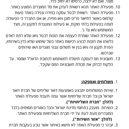
מוצר, ואם לא ירצה, כרטיסו לא יחויב כלל.
מפעילת האתר תהא רשאית לעדכן את סל המוצרים המוצע באתר.
מפעילת האתר רשאית לבטל עסקה במידה ונפלה באתר טעות
קולמוס באשר לתיאור פריט תוכן ו\או מחירו, או אם התברר כי הפעולה
לוותה בפעילות בלתי חוקית, או פעילות המנוגדת לתקנון זה, מצד
המשתמש ו\או צד ג'.
מפעילת האתר שומרת לעצמה את הזכות לבטל ו\או שלא לתת לאדם
כלשהו את הזכות לבצע רכישות באתר בשל שימוש שלא כדין בשירותיו,
הפרת תקנון זה ו\או בגין אי תשלום עבור מוצרים ו/או שירותים
שנרכשו.
חשבונית מס לעסקה תישלח למשתמש לכתובת הדוא"ל שמסר. על
הלקוח לבדוק את תכולת חשבוניות המס שקיבל.
משלוחים ואספקה:
שירות המשלוחים יתבצע באמצעות דואר שליחים של חברת דואר
ישראל וכן וכל חברת שליחויות אשר עמה תעבוד מפעילת האתר
(להלן: "חברת השליחויות").
השירות מוענק בתחומי מדינת ישראל והכל באזורים מסוימים בלבד
המוגדרים מעת לעת על ידי חברת השליחויות ומפעילת האתר.
(להלן: "אזור השירות").
יובהר כי מפעילת האתר לא תישא באיחור אשר נובע בעקבות חברת