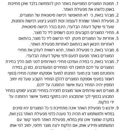
תמונות המוצרים המופיעות באתר הינן להמחשה בלבד ואינן מחייבות
באופן כלשהו את מפעילת האתר.
מובהר בזאת, כי לא תתאפשר רכישה סיטונאית של המוצרים.
מפעילת האתר שומרת לעצמה זכות למנוע ביצוע רכישות והזמנות,
שעל פי שיקול דעתה הבלעדי, הינם בגדר רכישה סיטונאית.
מחירי המוצרים הקובעים הינם רשומים ליד כל מוצר.
אחריות על המוצרים תינתן לפי הרשום ליד כל מוצר, בהתאם
לאחריות היבואן ו/או בהתאם לאחריות מפעילת האתר.
מובהר בזאת, כי מפעילת האתר, תהא רשאית לעדכן את מחירי
המוצרים באתר מפעם לפעם ולפי שיקול דעתה הבלעדי.
מובהר בזאת, כי במידה ועודכנו מחירי השירותים לפני תום הליך בחירת
המוצרים על ידכם תחויבו לפי המחירים המעודכנים. כמו כן, במידה
והזמנתם מוצר ובין מועד הזמנתו למועד אספקתו ישתנה מחירו (כפוף
לאמור בסעיף אספקת המוצרים להלן) המחיר הקובע שעל פיו יחויב
המזמין יהיה המחיר בעת אישור ההזמנה על ידכם.
מוצרים ו/או שירותים אשר מוצגים למכירה במחירי מבצע יסופקו במחיר
המבצע בכפוף לכך שהמבצע הינו בתוקף במועד אישור ההזמנה על
ידי הלקוח.
יודגש כי מפעילת האתר אינה מתחייבת כי כל המוצרים יהיו זמינים
במלאי ולמשתמש לא תהיה כל טענה כלפי מפעילת האתר בגין זאת,
במקרה שמוצר אינו זמין במלאי, מפעילת האתר תיצור קשר עם
המשתמש ותיידע אותו, אם הלקוח ירצה מוצר חלופי, יחויב לפי אותו