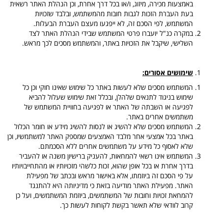
באמצעות מכירה, מיזוג, ו/או בכל דרך אחרת, וכן הנהלת האתר רשאית
בעת העברת הזכות לגבות חובות מהמשתמש, ובלבד שזכויות
המשתמש, לפי הסכם זה, לא ייפגעו מעצם העברת הבעלות.
במקרה כנ"ל יועברו פרטי המשתמש שבידי הנהלת האתר לצד
השלישי, שיקבל את הזכויות באתר, והמשתמש מסכים לכך מראש.
שימושים אסורים:
המשתמש מסכים שלא לעשות באתר כל שימוש שאינו חוקי וכן כל
שימוש בניגוד לתנאים שלהלן, ובכלל זאת שימוש שעלול להביא
לפגיעה או השבתה של האתר או לפגיעה בחוויית המשתמש של
משתמשים אחרים באתר.
המשתמש מסכים שלא להשיג או לנסות להשיג מידע או חומר הכלול
באתר בכל אמצעי אחר מלבד האמצעים שמספק האתר למשתמשיו, וכן
שלא לאסוף כל מידע על משתמשים אחרים ללא הסכמתם.
המשתמש אינו רשאי להמחאות, להעניק ברישיון משנה או להעביר
בדרך אחרת או בכל אופן שהוא, זכות כלשהי מזכויותיו או מהתחייבויותיו
על פי הסכם זה ביוזמתו, אלא באישור מראש ובכתב של מפעילת
האתר. מפעילת האתר מודיעה בזאת כי מדיניותה היא להתנגד
להמחאת זכויות וחובות של המשתמשים, ביוזמת המשתמשים, ועל כן
קרוב לוודאי שלא תאשר בקשת לקוחות לעשות כך.