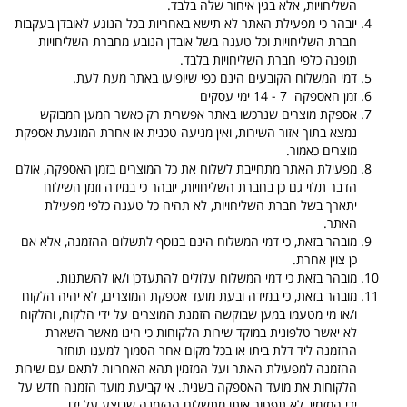
השליחויות, אלא בגין איחור שלה בלבד.
יובהר כי מפעילת האתר לא תישא באחריות בכל הנוגע לאובדן בעקבות
חברת השליחויות וכל טענה בשל אובדן הנובע מחברת השליחויות
תופנה כלפי חברת השליחויות בלבד.
דמי המשלוח הקובעים הינם כפי שיופיעו באתר מעת לעת.
זמן האספקה 7 - 14 ימי עסקים
אספקת מוצרים שנרכשו באתר אפשרית רק כאשר המען המבוקש
נמצא בתוך אזור השירות, ואין מניעה טכנית או אחרת המונעת אספקת
מוצרים כאמור.
מפעילת האתר מתחייבת לשלוח את כל המוצרים בזמן האספקה, אולם
הדבר תלוי גם כן בחברת השליחויות, יובהר כי במידה וזמן השילוח
יתארך בשל חברת השליחויות, לא תהיה כל טענה כלפי מפעילת
האתר.
מובהר בזאת, כי דמי המשלוח הינם בנוסף לתשלום ההזמנה, אלא אם
כן צוין אחרת.
מובהר בזאת כי דמי המשלוח עלולים להתעדכן ו/או להשתנות.
מובהר בזאת, כי במידה ובעת מועד אספקת המוצרים, לא יהיה הלקוח
ו/או מי מטעמו במען שבוקשה הזמנת המוצרים על ידי הלקוח, והלקוח
לא יאשר טלפונית במוקד שירות הלקוחות כי הינו מאשר השארת
ההזמנה ליד דלת ביתו או בכל מקום אחר הסמוך למענו תוחזר
ההזמנה למפעילת האתר ועל המזמין תהא האחריות לתאם עם שירות
הלקוחות את מועד האספקה בשנית. אי קביעת מועד הזמנה חדש על
ידי המזמין, לא תפטור אותו מתשלום ההזמנה שבוצע על ידו.