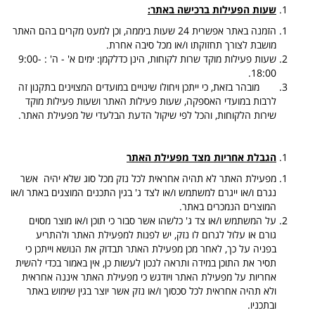
שעות הפעילות ברכישה באתר:
הזמנה באתר אפשרית 24 שעות ביממה, וכן למעט מקרים בהם האתר
מושבת לצורך תחזוקתו ו/או מכל סיבה אחרת.
שעות פעילות מוקד שרות לקוחות, הינן כדלקמן: ימים א' - ה' : 9:00-
18:00.
מובהר בזאת, כי ייתכן ויחולו שינויים במועדים המצוינים בתקנון זה
לרבות במועדי האספקה, שעות פעילות האתר ושעות פעילות מוקד
שירות הלקוחות, והכל לפי שיקול הדעת הבלעדי של מפעילת האתר.
הגבלת אחריות מצד מפעילת האתר
מפעילת האתר לא תהיה אחראית לכל נזק מכל סוג שלא יהיה אשר
נגרם ו/או ייגרם למשתמש ו/או לצד ג' בגין התכנים המוצגים באתר ו/או
המוצרים הנמכרים באתר.
על המשתמש ו/או צד ג' כלשהו אשר סבור כי תוכן ו/או מוצר מסוים
גורם או עלול לגרום לו נזק, יש לפנות למפעילת האתר ולהתריע
בפניה על כך, לאחר מכן מפעילת האתר תבדוק את הנושא וייתכן כי
תסיר את התוכן במידה ותראה לנכון לעשות כן, אין באמור בכדי להשית
אחריות על מפעילת האתר ויודגש כי מפעילת האתר איננה אחראית
ולא תהיה אחראית לכל סכסוך ו/או נזק אשר יוצר בגין שימוש באתר
ובתכניו.