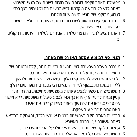
מפעילת האתר זוקפת לזכותה את הזכות לשנות את תנאי השימוש
באתר ללא כל הודעה מוקדמת למשתמשים בה ולא יהיה בכך בכדי
לגרוע מתוקפו של תנאי השימוש ותחולתם.
כותרות הפרקים מובאות לשם נוחות והתמצאות בלבד ולא ישמשו
בפרשנות תנאי השימוש.
האתר מציע למכירה מוצרי סלולר , אביזרים לסלולר , אזניות, רמקולים
וכו'.
תנאי סף לביצוע עסקה ו/או רכישה באתר:
מערכת האתר מאפשרת למשתמשיה רכישה נוחה, קלה ובטוחה של
המוצרים המוצעים על ידי האתר באמצעות האינטרנט.
כל משתמש רשאי להשתתף בהליך רכישה של השירותים ולהפוך
ללקוח במערכת בכפוף למילוי התנאים המצטברים המפורטים להלן:
המשתמש הנו כשיר לבצע פעולות משפטיות מחייבות. במידה והנך
קטין (מתחת לגיל 18) או אינך זכאי לבצע פעולות משפטיות ללא אישור
אפוטרופוס, יראו את שימושך באתר כאילו קיבלת את אישור
האפוטרופוס לביצוע העסקה.
הרכישה באתר הינה באמצעות כרטיס אשראי בלבד, והעסקה תתבצע
לאחר אישורה ע"י חברת האשראי.
עמלות סליקה של חברות האשראי יחולו על המשתמש בלבד.
המשתמש הוא בעל תא דואר אלקטרוני ברשת האינטרנט.