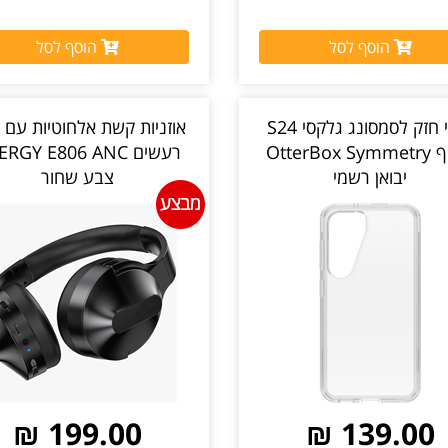
הוסף לסל
הוסף לסל
כיסוי חזק לסמסונג גלקסי S24
אוזניות קשת אלחוטיות עם ס
שקוף OtterBox Symmetry
רעשים RGY E806 ANC
יבואן רשמי
צבע שחור
199.00 ₪
139.00 ₪