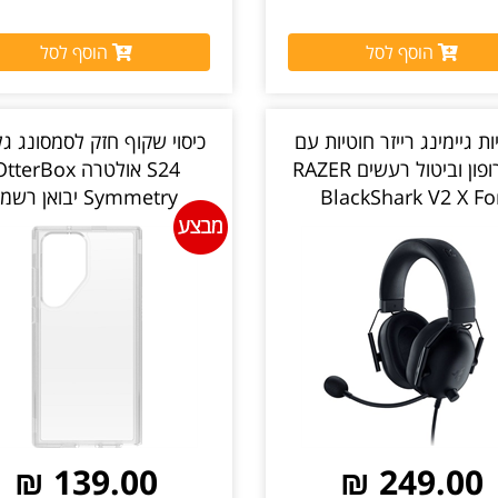
הוסף לסל
הוסף לסל
ות גיימינג רייזר חוטיות עם
כיסוי שקוף חזק לסמסונג גל
מיקרופון וביטול רעשים RAZER
S24 אולטרה tterBox
BlackShark V2 X Fo
Symmetry יבואן רשמי
Playstation צבע שחור יבואן
רשמי
139.00 ₪
249.00 ₪