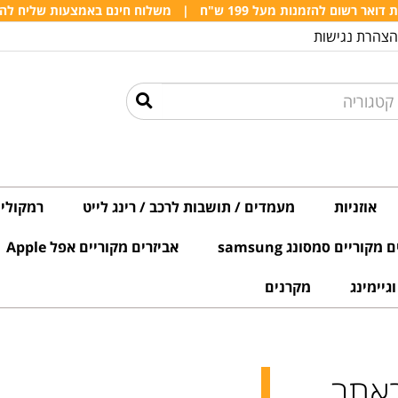
אר רשום להזמנות מעל 199 ש"ח
|
משלוח חינם באמצעות שליח להזמנות 
הצהרת נגישות
אוזניות
מעמדים / תושבות לרכב / רינג לייט
רמקולים
מקוריים סמסונג samsung
אביזרים מקוריים אפל Apple
גיימינג
מקרנים
באתר