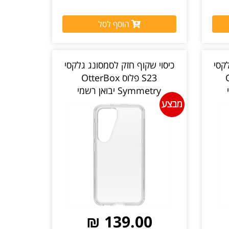
הוסף לסל
קסי
כיסוי שקוף חזק לסמסונג גלקסי
O
S23 פלוס OtterBox
Symmetry יבואן רשמי
139.00 ₪