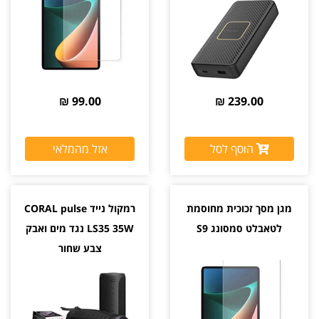
99.00 ₪
239.00 ₪
הוסף לסל
אזל מהמלאי
מגן מסך זכוכית מחוסמת
רמקול נייד CORAL pulse
לטאבלט סמסונג S9
LS35 35W נגד מים ואבק
צבע שחור