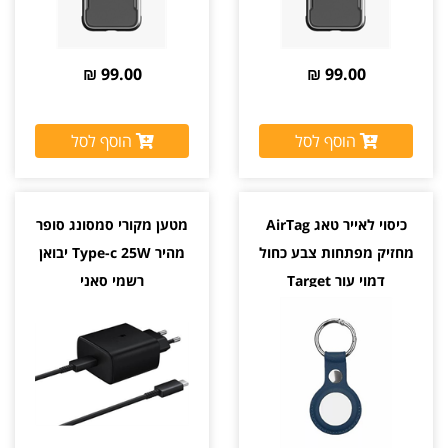
99.00 ₪
99.00 ₪
הוסף לסל
הוסף לסל
כיסוי לאייר טאג AirTag
מטען מקורי סמסונג סופר
מחזיק מפתחות צבע כחול
מהיר Type-c 25W יבואן
דמוי עור Target
רשמי סאני