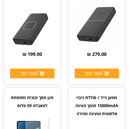
OtterBox 18W
199.00 ₪
279.00 ₪
הוסף לסל
הוסף לסל
מטען נייד / סוללת גיבוי
מגן מסך זכוכית מחוסמת
15000mAh תומך טעינה
לטאבלט S9 פלוס
אלחוטית וטעינה מהירה
OtterBox 18W