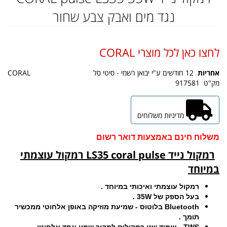
נגד מים ואבק צבע שחור
לחצו כאן לכל מוצרי CORAL
אחריות
12 חודשים ע"י יבואן רשמי - סיטי סל
CORAL
מק"ט
917581
מדיניות משלוחים
משלוח חינם באמצעות דואר רשום
רמקול נייד LS35 coral pulse רמקול עוצמתי
במיוחד
רמקול עוצמתי ואיכותי במיוחד .
בעל הספק של 35W .
Bluetooth בלוטוס - שמיעת מוזיקה באופן אלחוטי ממכשיר
תומך .
TWS - צימוד שני רמקולים למקור שמע אחד אלחוטי .