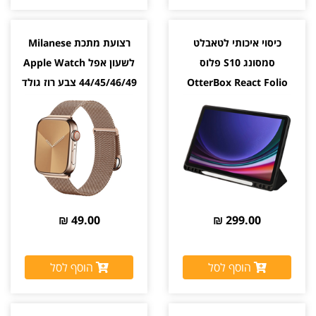
כיסוי איכותי לטאבלט
רצועת מתכת Milanese
סמסונג S10 פלוס
לשעון אפל Apple Watch
OtterBox React Folio
44/45/46/49 צבע רוז גולד
Rose Gold
49.00 ₪
299.00 ₪
הוסף לסל
הוסף לסל