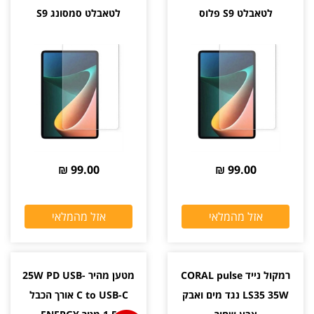
לטאבלט S9 פלוס
לטאבלט סמסונג S9
99.00 ₪
99.00 ₪
אזל מהמלאי
אזל מהמלאי
רמקול נייד CORAL pulse
מטען מהיר 25W PD USB-
LS35 35W נגד מים ואבק
C to USB-C אורך הכבל