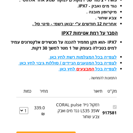
נגד מים ואבק - IPX7.
מיקרופון מובנה .
צבע שחור .
אחריות 12 חודשים ע"י יבואן רשמי - סיטי סל .
הסבר על רמת אטימות IPX7
IPX7 -הוא תקן מחמיר להגנה על מכשירים אלקטרונים עמיד
למים בטבילה בעומק של 1 מטר למשך 30 דקות.
לצפייה בכל המצלמות רשת לחץ כאן
לצפייה בכל המטענים הניידים / סוללות גיבוי לחץ כאן
לצפייה בכל
המבצעים
לחץ כאן
התמונות להמחשה .
מק"ט
תיאור
מחיר
כמות
רמקול נייד CORAL pulse
339.0
LS35 35W נגד מים ואבק
917581
₪
צבע שחור