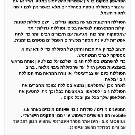
הפלאפון במקום בו אין אפשרות להשתמש במטען רגיל או אם
יש צורך בסוללה נוספת במהלך יום מלא כאשר אין לכם גישה
למקור חשמל.
הסוללה החיצונית מגיעה במגוון גדלים , ישנן סוללות קטנות
וקלות המתאימות לנשיאה בכיס, וסוללות גדולות יותר
שמספקות יותר כוח ומגיעות עם חיבורים רבים יותר כדי לתת
אפשרות לטעינת מספר מכשירים חשמליים נוספים בו זמנית.
חשוב לבדוק את הכוח והזמן של הסוללה כדי לוודא שהיא
מספיקה לצרכי המשתמש.
כדי להשתמש בסוללת הגיבוי שלכם עליכם לטעון אותה מראש
באמצעות מטען רגיל עד שהסוללת גיבוי מלאה , ברוב
הסוללות כיום יש צג דיגיטלי או נורה המראה מתי הסוללת
גיבוי מלאה .
לאחר מכן שהפלאפון נמצא בסוללה נמוכה מחברים את
הסוללת גיבוי לפלאפון באמצעות כבל וכך ניתן להטעין את
הפלאפון שלך בכל זמן ובכל מקום .
המטענים ניידים / סוללות גיבוי שאנחנו מוכרים באתר
s.k
mobile
הם מאושרים לשימוש ע"י מכון התקנים הישראלי .
S.K MOBILE - הינו אתר מסחר אינטרנטי שמציע מגוון רחב של
אביזרים לסלולר מחשב וגיימינג.