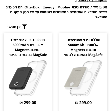
מטען נייד / סוללת גיבוי
הם מטענים
Ott
erBox
|
Energy
|
Mophie
ניידים מומלצים ואיכותיים המאושרים לשימוש על ידי מכון התקנים
הישראלי.
סנן תוצאות
סוללת גיבוי OtterBox
סוללת גיבוי OtterBox
אלחוטית 5000mAh
אלחוטית 5000mAh
תומכת Magnets
תומכת Magnets
MagSafe בהצמדה לכיסוי
MagSafe בהצמדה לכיסוי
צבע לבן יבואן רשמי
צבע שחור יבואן רשמי
299.00 ₪
299.00 ₪