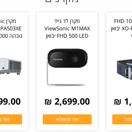
ד FHD 1080p
מקרן לד נייד
מקר
LED דגם XO-FF01 יבואן
ViewSonic M1MAX
E
FHD 500 LED יבואן
רשמי
יבוא
9.00 ₪
2,699.00 ₪
1,
לסל
אזל מהמלאי
אזל 