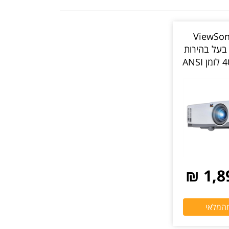
ן ViewSonic
PA503X בעל בהירות
גובהה 4000 לומן ANSI
ן רשמי
1,89
מהמלאי