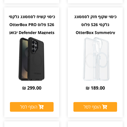
כיסוי שקוף חזק לסמסונג
כיסוי קשיח לסמסונג גלקסי
גלקסי S26 פלוס
S26 פלוס OtterBox PRO
OtterBox Symmetry
Defender Magnets יבואן
Magnets יבואן רשמי
רשמי צבע שחור
299.00 ₪
189.00 ₪
הוסף לסל
הוסף לסל