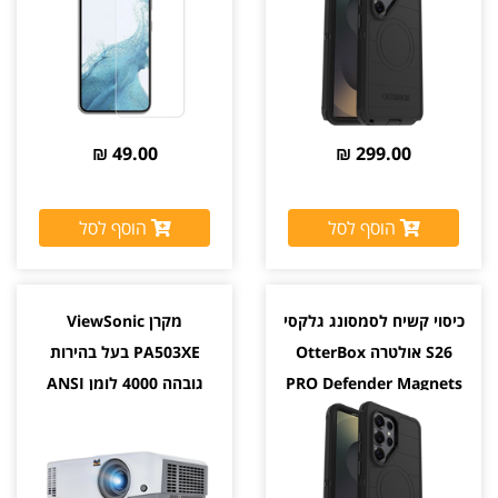
49.00 ₪
299.00 ₪
הוסף לסל
הוסף לסל
כיסוי קשיח לסמסונג גלקסי
מקרן ViewSonic
S26 אולטרה OtterBox
PA503XE בעל בהירות
PRO Defender Magnets
גובהה 4000 לומן ANSI
יבואן רשמי צבע שחור
יבואן רשמי