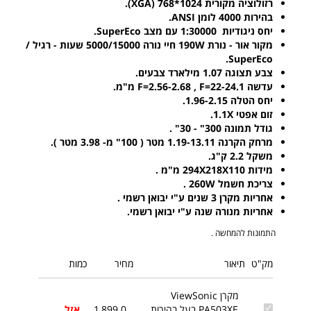
רזולוציה מקורית 1024*768 (XGA).
בהירות 4000 לומן ANSI.
יחס ניגודיות 1:30000 עם מצב SuperEco.
מקור אור - נורת 190W חיי נורה 5000/15000 שעות - רגיל /
SuperEco.
צבע תצוגה 1.07 מילארד צבעים.
עדשה F=2.56-2.68 , F=22-24.1 מ"מ.
יחס הטלה 1.96-2.15.
זום אפטי 1.1X.
גודל תמונה 300" - 30" .
מרחק הקרנה 1.19-13.11 מטר ( 100" מ- 3.98 מטר ).
משקל 2.2 ק"ג.
מידות 294X218X110 מ"מ .
צריכת חשמל 260W .
אחריות מקרן 3 שנים ע"י יבואן רשמי .
אחריות מנורה שנה ע"י יבואן רשמי.
התמונות להמחשה .
מק"ט
תיאור
מחיר
כמות
מקרן ViewSonic
PA503XE בעל בהירות
1,899.0
אזל