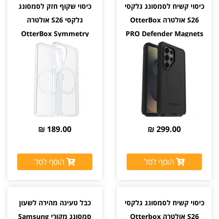
כיסוי קשיח לסמסונג גלקסי
כיסוי שקוף חזק לסמסונג
S26 אולטרה OtterBox
גלקסי S26 אולטרה
OtterBox Symmetry
PRO Defender Magnets
יבואן רשמי צבע שחור
Magnets יבואן רשמי
189.00 ₪
299.00 ₪
הוסף לסל
הוסף לסל
כיסוי קשיח לסמסונג גלקסי
כבל טעינה מהירה לשעון
S26 אולטרה Otterbox
סמסונג מקורי Samsung