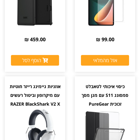
459.00 ₪
99.00 ₪
אזל מהמלאי
הוסף לסל
כיסוי איכותי לטאבלט
אוזניות גיימינג רייזר חוטיות
סמסונג S11 עם מגן מסך
עם מיקרופון וביטול רעשים
זכוכית PureGear
RAZER BlackShark V2 X
For Playstation צבע לבן
יבואן רשמי