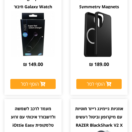
Symmetry Magnets
Galaxy Watch חיבור
צבע שחור יבואן רשמי
Type-C יבואן רשמי סאני
149.00 ₪
189.00 ₪
הוסף לסל
הוסף לסל
אוזניות גיימינג רייזר חוטיות
מעמד לרכב לשמשה
עם מיקרופון וביטול רעשים
ולדשבורד איכותי עם זרוע
RAZER BlackShark V2 X
טלסקופית iOttie Easy