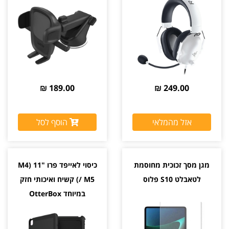
For Playstation צבע לבן
One Touch 5 יבואן רשמי
יבואן רשמי
189.00 ₪
249.00 ₪
אזל מהמלאי
הוסף לסל
מגן מסך זכוכית מחוסמת
כיסוי לאייפד פרו "11 (M4
לטאבלט S10 פלוס
/ M5) קשיח ואיכותי חזק
במיוחד OtterBox
Defender