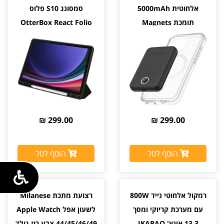
אלחוטית 5000mAh
סמסונג S10 פלוס
תומכת Magnets
OtterBox React Folio
MagSafe בהצמדה לכיסוי
צבע שחור יבואן רשמי
299.00 ₪
299.00 ₪
הוסף לסל
הוסף לסל
רמקול אלחוטי נייד 800W
רצועת מתכת Milanese
עם מערכת קריוקי ומסך
לשעון אפל Apple Watch
13.3 אינץ' IKARAO
44/45/46/49 צבע רוז גולד