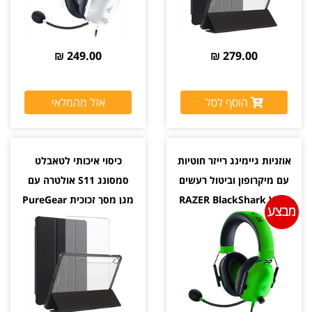
249.00 ₪
279.00 ₪
הוסף לסל
אזל מהמלאי
אוזניות גיימינג רייזר חוטיות
כיסוי איכותי לטאבלט
עם מיקרופון וביטול רעשים
סמסונג S11 אולטרה עם
RAZER BlackShark V2 X
מגן מסך זכוכית PureGear
צבע ירוק יבואן רשמי