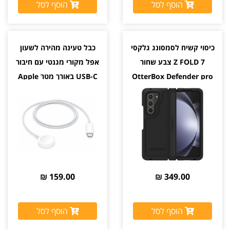
הוסף לסל
הוסף לסל
כיסוי קשיח לסמסונג גלקסי
כבל טעינה מהירה לשעון
Z FOLD 7 צבע שחור
אפל מקורי מגנטי עם חיבור
OtterBox Defender pro
USB-C באורך מטר Apple
XT Magnetic יבואן רשמי
159.00 ₪
349.00 ₪
הוסף לסל
הוסף לסל