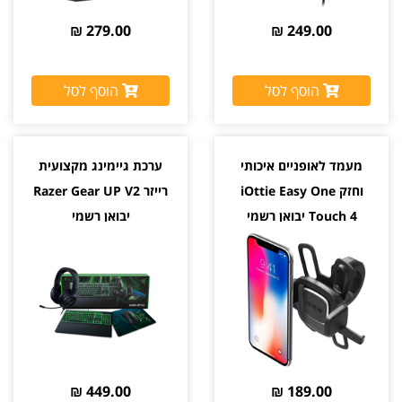
279.00 ₪
249.00 ₪
הוסף לסל
הוסף לסל
מעמד לאופניים איכותי
ערכת גיימינג מקצועית
וחזק iOttie Easy One
רייזר Razer Gear UP V2
Touch 4 יבואן רשמי
יבואן רשמי
449.00 ₪
189.00 ₪