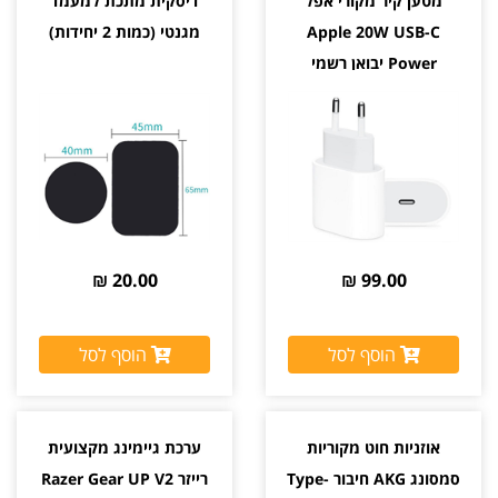
מטען קיר מקורי אפל
דיסקית מתכת למעמד
Apple 20W USB-C
מגנטי (כמות 2 יחידות)
Power יבואן רשמי
20.00 ₪
99.00 ₪
הוסף לסל
הוסף לסל
אוזניות חוט מקוריות
ערכת גיימינג מקצועית
סמסונג AKG חיבור Type-
רייזר Razer Gear UP V2