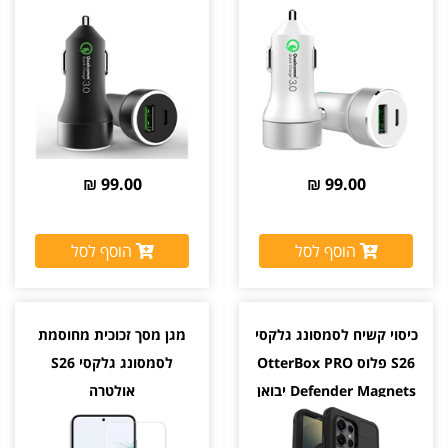
לבן
שחור
99.00 ₪
99.00 ₪
הוסף לסל
הוסף לסל
כיסוי קשיח לסמסונג גלקסי
מגן מסך זכוכית מחוסמת
S26 פלוס OtterBox PRO
לסמסונג גלקסי S26
Defender Magnets יבואן
אולטרה
רשמי צבע שחור