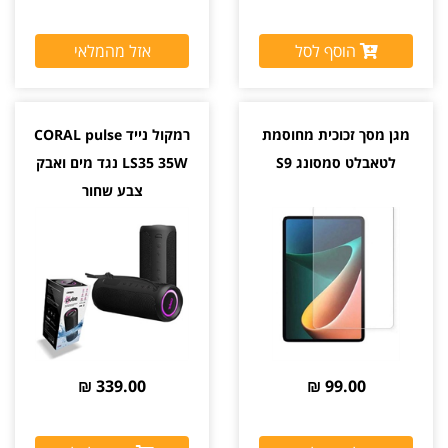
הוסף לסל
אזל מהמלאי
מגן מסך זכוכית מחוסמת
רמקול נייד CORAL pulse
לטאבלט סמסונג S9
LS35 35W נגד מים ואבק
צבע שחור
339.00 ₪
99.00 ₪