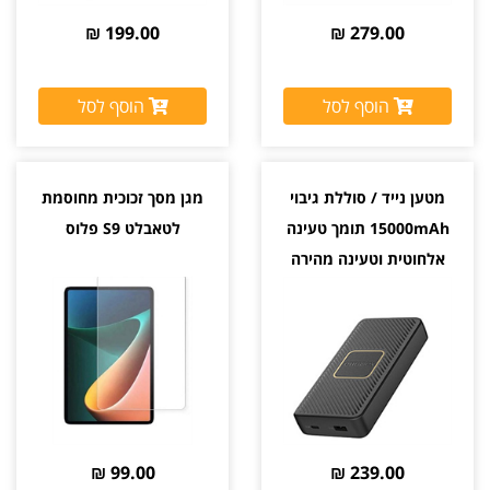
199.00 ₪
279.00 ₪
הוסף לסל
הוסף לסל
מטען נייד / סוללת גיבוי
מגן מסך זכוכית מחוסמת
15000mAh תומך טעינה
לטאבלט S9 פלוס
אלחוטית וטעינה מהירה
OtterBox 18W
99.00 ₪
239.00 ₪