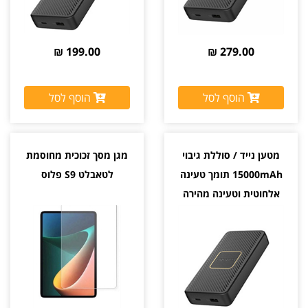
199.00 ₪
279.00 ₪
הוסף לסל
הוסף לסל
מטען נייד / סוללת גיבוי
מגן מסך זכוכית מחוסמת
15000mAh תומך טעינה
לטאבלט S9 פלוס
אלחוטית וטעינה מהירה
OtterBox 18W