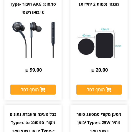
מגנטי (כמות 2 יחידות)
סמסונג AKG חיבור Type-
C יבואן רשמי
99.00 ₪
20.00 ₪
הוסף לסל
הוסף לסל
מטען מקורי סמסונג סופר
כבל טעינה והעברת נתונים
מהיר Type-c 25W יבואן
מקורי סמסונג Type-c to
רשמי סאני
Type-c יבואן רשמי סאני