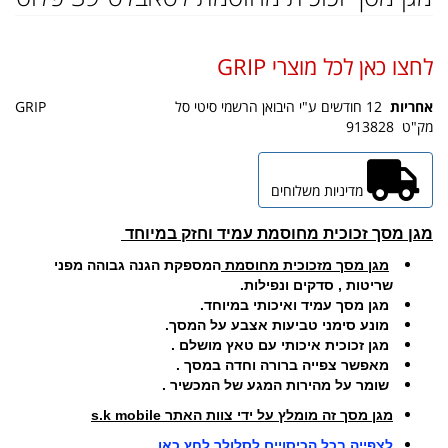
לחצו כאן לכל מוצרי GRIP
אחריות
12 חודשים ע"י היבואן הרשמי סיטי סל
GRIP
מק"ט
913828
מדיניות משלוחים
מגן מסך זכוכית מחוסמת עמיד וחזק במיוחד
מגן מסך מזכוכית מחוסמת
המספקת הגנה גבוהה מפני
שריטות , סדקים ונפילות.
מגן מסך עמיד ואיכותי במיוחד.
מונע סימני טביעות אצבע על המסך.
מגן זכוכית איכותי עם טאץ מושלם .
מאפשר צפייה ברורה וחדה במסך .
שומר על מהירות המגע של המכשיר .​
מגן מסך זה מומלץ על ידי צוות האתר s.k mobile
לצפייה בכל הכיסויים לסלולר לחץ כאן