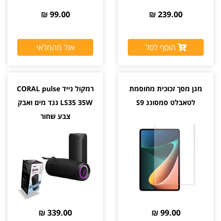
99.00 ₪
239.00 ₪
הוסף לסל
אזל מהמלאי
מגן מסך זכוכית מחוסמת
רמקול נייד CORAL pulse
לטאבלט סמסונג S9
LS35 35W נגד מים ואבק
צבע שחור
339.00 ₪
99.00 ₪