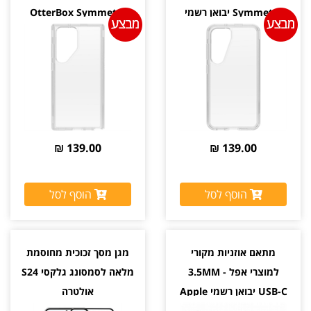
Symmetry יבואן רשמי
OtterBox Symmetry
יבואן רשמי
139.00 ₪
139.00 ₪
הוסף לסל
הוסף לסל
מתאם אוזניות מקורי
מגן מסך זכוכית מחוסמת
למוצרי אפל 3.5MM -
מלאה לסמסונג גלקסי S24
USB-C יבואן רשמי Apple
אולטרה