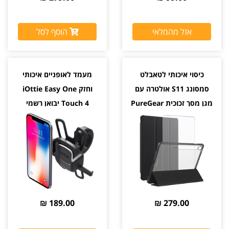
אזל מהמלאי
הוסף לסל
כיסוי איכותי לטאבלט
מעמד לאופניים איכותי
סמסונג S11 אולטרה עם
וחזק iOttie Easy One
מגן מסך זכוכית PureGear
Touch 4 יבואן רשמי
189.00 ₪
279.00 ₪