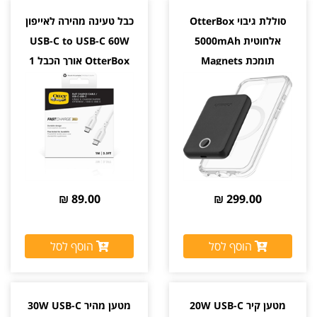
סוללת גיבוי OtterBox
כבל טעינה מהירה לאייפון
אלחוטית 5000mAh
USB-C to USB-C 60W
תומכת Magnets
OtterBox אורך הכבל 1
MagSafe בהצמדה לכיסוי
מטר צבע לבן
צבע שחור יבואן רשמי
89.00 ₪
299.00 ₪
הוסף לסל
הוסף לסל
מטען קיר 20W USB-C
מטען מהיר 30W USB-C