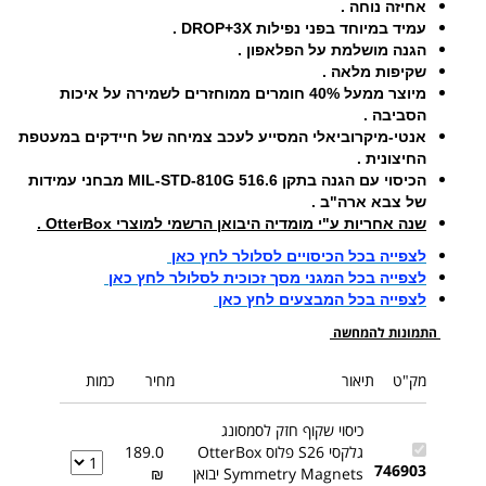
אחיזה נוחה .
עמיד במיוחד בפני נפילות DROP+3X .
הגנה מושלמת על הפלאפון .
שקיפות מלאה .
מיוצר ממעל 40% חומרים ממוחזרים לשמירה על איכות
הסביבה .
אנטי-מיקרוביאלי המסייע לעכב צמיחה של חיידקים במעטפת
החיצונית .
הכיסוי עם הגנה בתקן MIL-STD-810G 516.6 מבחני עמידות
של צבא ארה"ב .
שנה אחריות ע"י מומדיה היבואן הרשמי למוצרי OtterBox .
לצפייה בכל הכיסויים לסלולר לחץ כאן
לצפייה בכל המגני מסך זכוכית לסלולר לחץ כאן
לצפייה בכל המבצעים לחץ כאן
התמונות להמחשה
מק"ט
תיאור
מחיר
כמות
כיסוי שקוף חזק לסמסונג
גלקסי S26 פלוס OtterBox
189.0
746903
Symmetry Magnets יבואן
₪