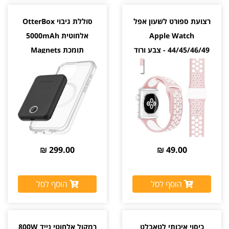
רצועת ספורט לשעון אפל
סוללת גיבוי OtterBox
Apple Watch
אלחוטית 5000mAh
44/45/46/49 - צבע ורוד
תומכת Magnets
לבן
MagSafe בהצמדה לכיסוי
צבע שחור יבואן רשמי
299.00 ₪
49.00 ₪
הוסף לסל
הוסף לסל
כיסוי איכותי לטאבלט
רמקול אלחוטי נייד 800W