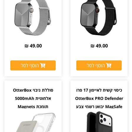
49.00 ₪
49.00 ₪
הוסף לסל
הוסף לסל
כיסוי קשיח לאייפון 17 פרו
סוללת גיבוי OtterBox
OtterBox PRO Defender
אלחוטית 5000mAh
MagSafe יבואן רשמי צבע
תומכת Magnets
שחור
MagSafe בהצמדה לכיסוי
צבע לבן יבואן רשמי