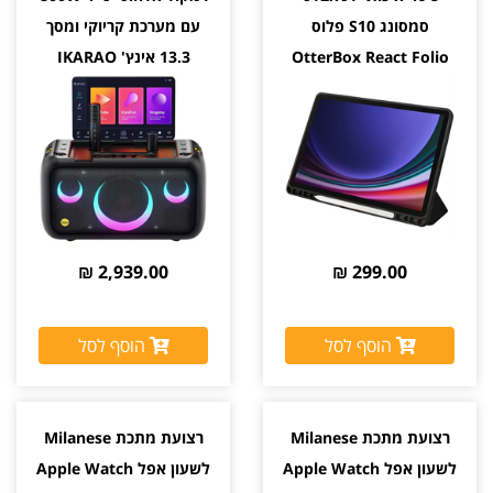
סמסונג S10 פלוס
עם מערכת קריוקי ומסך
OtterBox React Folio
13.3 אינץ' IKARAO
BREAK X1 יבואן רשמי
2,939.00 ₪
299.00 ₪
הוסף לסל
הוסף לסל
רצועת מתכת Milanese
רצועת מתכת Milanese
לשעון אפל Apple Watch
לשעון אפל Apple Watch