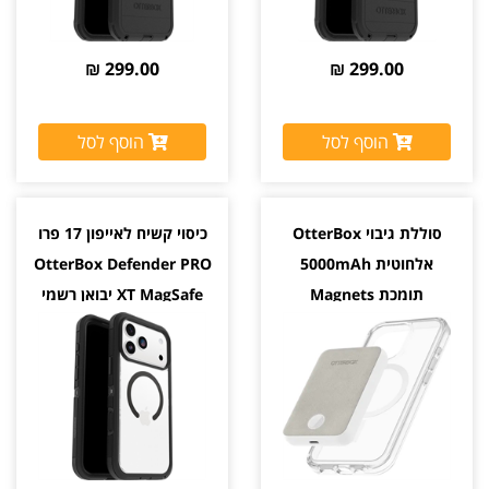
299.00 ₪
299.00 ₪
הוסף לסל
הוסף לסל
סוללת גיבוי OtterBox
כיסוי קשיח לאייפון 17 פרו
אלחוטית 5000mAh
OtterBox Defender PRO
תומכת Magnets
XT MagSafe יבואן רשמי
MagSafe בהצמדה לכיסוי
צבע לבן יבואן רשמי