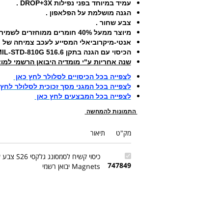
עמיד במיוחד בפני נפילות DROP+3X .
הגנה מושלמת על הפלאפון .
צבע שחור .
מיוצר ממעל 40% חומרים ממוחזרים לשמירה על איכות הסביבה .
אנטי-מיקרוביאלי המסייע לעכב צמיחה של ח
הכיסוי עם הגנה בתקן MIL-STD-810G 516.6 מבחני עמידות של צבא ארה"ב .
שנה אחריות ע"י מומדיה היבואן הרשמי למוצרי terBox
לצפייה בכל הכיסויים לסלולר לחץ כאן
לצפייה בכל המגני מסך זכוכית לסלולר לחץ
לצפייה בכל המבצעים לחץ כאן
התמונות להמחשה
מק"ט
תיאור
747849
Magnets יבואן רשמי