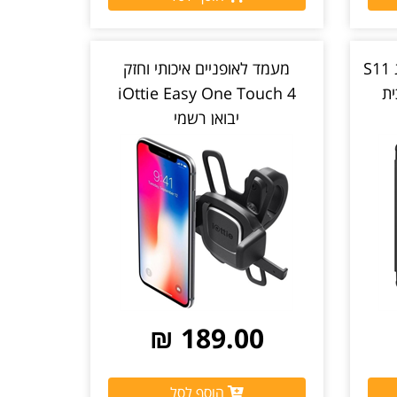
כיסוי איכותי לטאבלט סמסונג S11
מעמד לאופניים איכותי וחזק
ית
iOttie Easy One Touch 4
יבואן רשמי
189.00 ₪
הוסף לסל