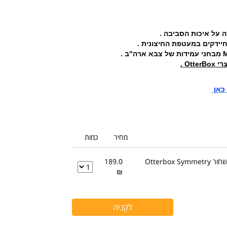
יידקים במעטפת החיצונית .
Ot .
 כאן
מחיר
כמות
כיסוי קשיח לסמסונג גלקסי S26 צבע שחור Otterbox Symmetry
189.0
₪