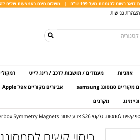
אר רשום להזמנות מעל 199 ש"ח
|
משלוח חינם באמצעות שליח להזמנות 
הצהרת נגישות
אוזניות
מעמדים / תושבות לרכב / רינג לייט
רמקולים
מקוריים סמסונג samsung
אביזרים מקוריים אפל Apple
גיימינג
מקרנים
נג גלקסי S26 צבע שחור Otterbox Symmetry Magnets יבואן רשמי