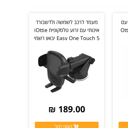
ן מהיר 20W USB-C עם
מעמד לרכב לשמשה ולדשבורד
OtterBox
איכותי עם זרוע טלסקופית iOttie
Easy One Touch 5 יבואן רשמי
189.00 ₪
הוסף לסל