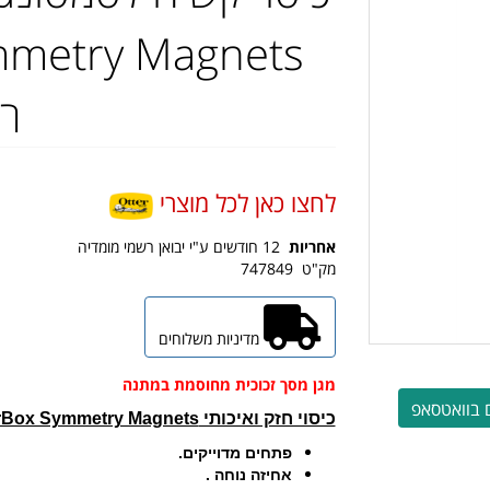
ר
לחצו כאן לכל מוצרי
אחריות
12 חודשים ע"י יבואן רשמי מומדיה
מק"ט
747849
מדיניות משלוחים
מגן מסך זכוכית מחוסמת במתנה
 בוואטסאפ
כיסוי חזק ואיכותי OtterBox Symmetry Magnets יבואן רשמי
פתחים מדוייקים.
אחיזה נוחה .