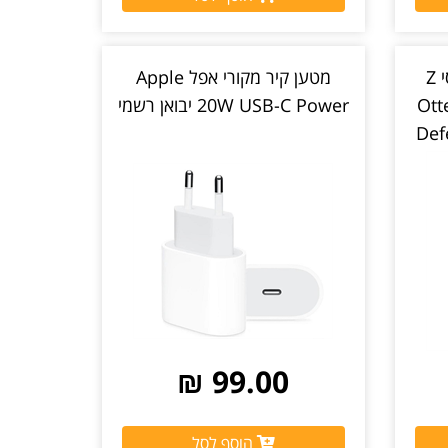
כיסוי קשיח לסמסונג גלקסי Z
מטען קיר מקורי אפל Apple
ר OtterBox
20W USB-C Power יבואן רשמי
Def
99.00 ₪
הוסף לסל