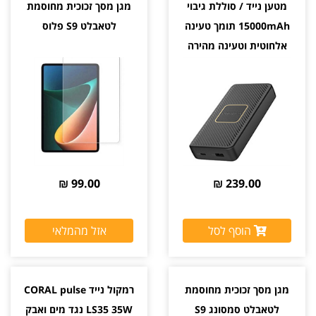
מטען נייד / סוללת גיבוי
מגן מסך זכוכית מחוסמת
15000mAh תומך טעינה
לטאבלט S9 פלוס
אלחוטית וטעינה מהירה
OtterBox 18W
99.00 ₪
239.00 ₪
הוסף לסל
אזל מהמלאי
מגן מסך זכוכית מחוסמת
רמקול נייד CORAL pulse
לטאבלט סמסונג S9
LS35 35W נגד מים ואבק